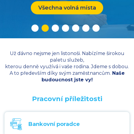
Všechna volná místa
Všechna volná místa
Všechna volná místa
Všechna volná místa
Všechna volná místa
Všechna volná místa
Všechna volná místa
Už dávno nejsme jen listonoši. Nabízíme širokou
paletu služeb,
kterou denně využívá i vaše rodina. Jdeme s dobou.
A to především díky svým zaměstnancům.
Naše
budoucnost jste vy!
Pracovní příležitosti
Bankovní poradce