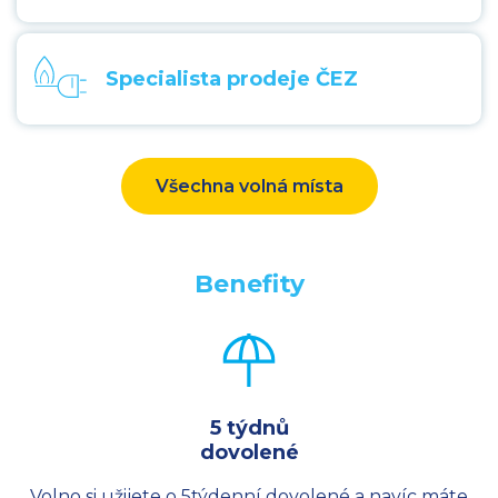
Specialista prodeje ČEZ
Všechna volná místa
Benefity
5 týdnů
dovolené
Volno si užijete o 5týdenní dovolené a navíc máte