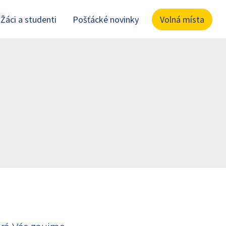
Žáci a studenti
Pošťácké novinky
Volná místa