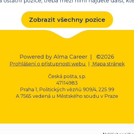
a ostatní pozice, třeba mezi nimi najdete další, kt
Zobrazit všechny pozice
Powered by
Alma Career
| ©2026
Prohlášení o přístupnosti webu
|
Mapa stránek
Česká pošta, s.p.
47114983
Praha 1, Politických vězňů 909/4, 225 99
A 7565 vedená u Městského soudu v Praze