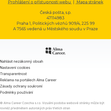
Prohlášení o přístupnosti webu
|
Mapa stránek
Česká pošta, s.p.
47114983
Praha 1, Politických vězňů 909/4, 225 99
A 7565 vedená u Městského soudu v Praze
Nahlásit nezákonný obsah
Nastavení cookies
Transparentnost
Reklama na portálech Alma Career
Zásady ochrany soukromí
Podmínky používání
© Alma Career Czechia s.r.o. Vizuální podoba webové stránky může být
rovněž předmětem autorských práv třetích stran