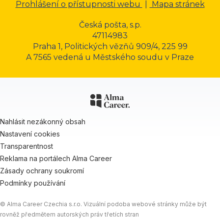
Prohlášení o přístupnosti webu
|
Mapa stránek
Česká pošta, s.p.
47114983
Praha 1, Politických vězňů 909/4, 225 99
A 7565 vedená u Městského soudu v Praze
Nahlásit nezákonný obsah
Nastavení cookies
Transparentnost
Reklama na portálech Alma Career
Zásady ochrany soukromí
Podmínky používání
© Alma Career Czechia s.r.o. Vizuální podoba webové stránky může být
rovněž předmětem autorských práv třetích stran